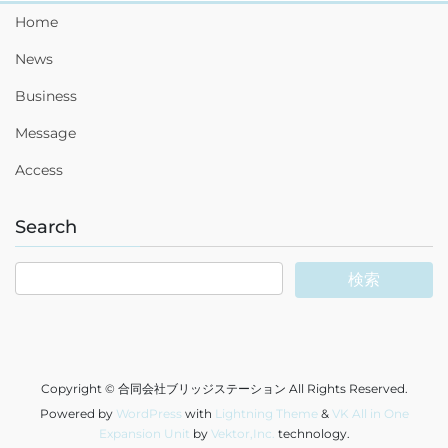
Home
News
Business
Message
Access
Search
Copyright © 合同会社ブリッジステーション All Rights Reserved.
Powered by
WordPress
with
Lightning Theme
&
VK All in One
Expansion Unit
by
Vektor,Inc.
technology.